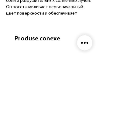
соли и разрушительных солнечных лучей.
Он восстанавливает первоначальный
цвет поверхности и обеспечивает
привлекательный вид автомобиля.
Поверхности с покрытием Nasiol XR03
приобретают высокую гидрофобность и
Produse conexe
позволяют легко и быстро чистить
автомобиль, тратя меньше времени и
энергии.
ПОЧЕМУ XR03?
Никакого специального
оборудования не требуется, все
входит в комплект поставки.
До 18 месяцев повышенной
прочности.
Эффект суперглянца с высокой
водоотталкивающей способностью.
Высокая устойчивость к
разрушающим химикатам.
Рекомендуется для
профессиональных детейлеров.
ПОВЕРХНОСТИ ПРИМЕНЕНИЯ