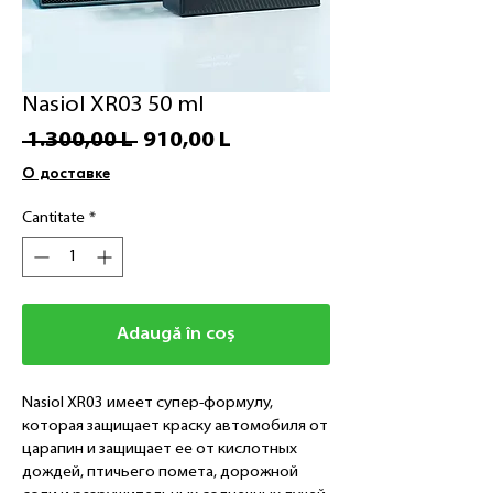
Nasiol XR03 50 ml
Preț
Preț
 1.300,00 L 
910,00 L
normal
redus
О доставке
Cantitate
*
Adaugă în coș
Nasiol XR03 имеет супер-формулу,
которая защищает краску автомобиля от
царапин и защищает ее от кислотных
дождей, птичьего помета, дорожной