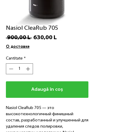
Nasiol CleaRub 705
Preț
Preț
 900,00 L 
630,00 L
normal
redus
О доставке
Cantitate
*
Adaugă în coș
Nasiol CleaRub 705 — это
высокотехнологичный финишный
состав, разработанный и улучшенный для
удаления следов полировки,