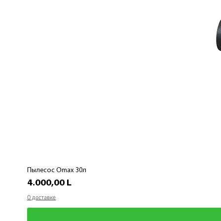
Пылесос Omax 30л
Preț
4.000,00 L
О доставке