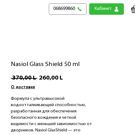
068699860
Кабинет
Nasiol Glass Shield 50 ml
Preț
Preț
 370,00 L 
260,00 L
normal
redus
О доставке
Формула с ультравысокой
водоотталкивающей способностью,
разработанная для обеспечения
безопасного вождения и четкой
видимости с меньшей зависимостью от
дворников. Nasiol GlasShield — это