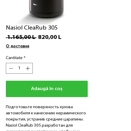
Nasiol CleaRub 305
Preț
Preț
 1.165,00 L 
820,00 L
normal
redus
О доставке
Cantitate
*
Adaugă în coș
Подготовьте поверхность кузова
автомобиля к нанесению керамического
покрытия, устранив средние царапины.
Nasiol CleaRub 305 разработан для