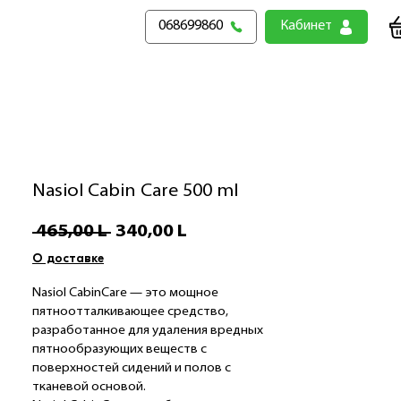
068699860
Кабинет
Nasiol Cabin Care 500 ml
Preț
Preț
 465,00 L 
340,00 L
normal
redus
О доставке
Nasiol CabinCare — это мощное
пятноотталкивающее средство,
разработанное для удаления вредных
пятнообразующих веществ с
поверхностей сидений и полов с
тканевой основой.