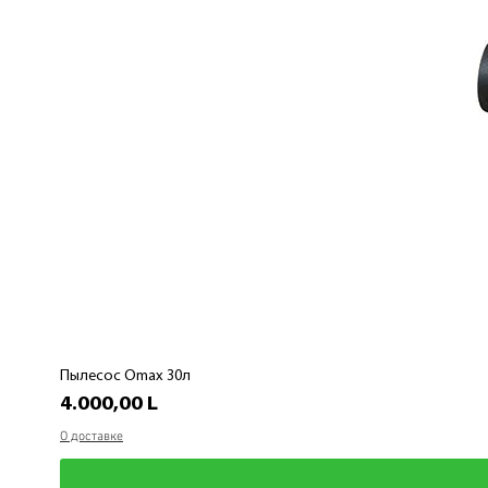
Пылесос Omax 30л
Preț
4.000,00 L
О доставке