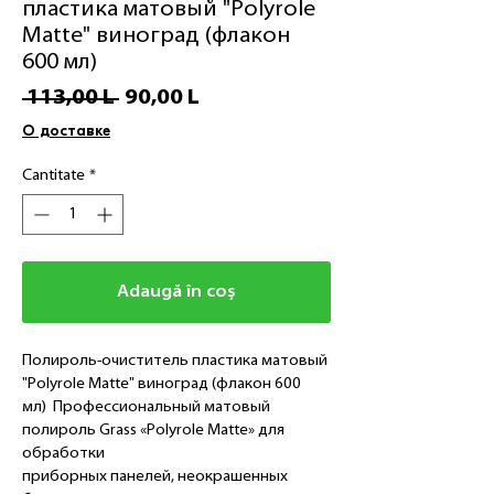
пластика матовый "Polyrole
Matte" виноград (флакон
600 мл)
Preț
Preț
 113,00 L 
90,00 L
normal
redus
О доставке
Cantitate
*
Adaugă în coș
Полироль-очиститель пластика матовый
"Polyrole Matte" виноград (флакон 600
мл) Профессиональный матовый
полироль Grass «Polyrole Matte» для
обработки
приборных панелей, неокрашенных