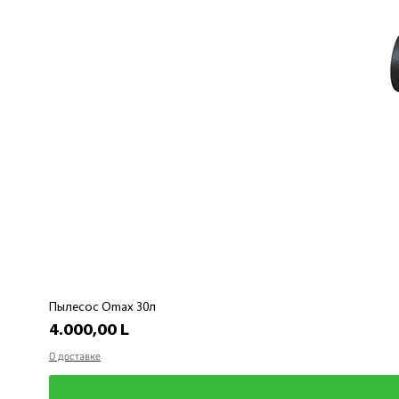
Пылесос Omax 30л
Preț
4.000,00 L
О доставке