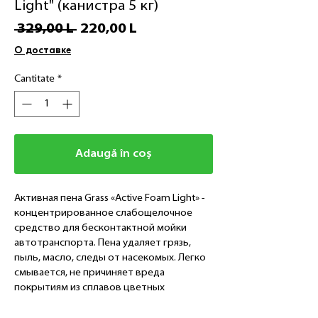
Light" (канистра 5 кг)
Preț
Preț
 329,00 L 
220,00 L
normal
redus
О доставке
Cantitate
*
Adaugă în coș
Активная пена Grass «Active Foam Light» -
концентрированное слабощелочное
средство для бесконтактной мойки
автотранспорта. Пена удаляет грязь,
пыль, масло, следы от насекомых. Легко
смывается, не причиняет вреда
покрытиям из сплавов цветных
металлов. Идеально для применения
летом.