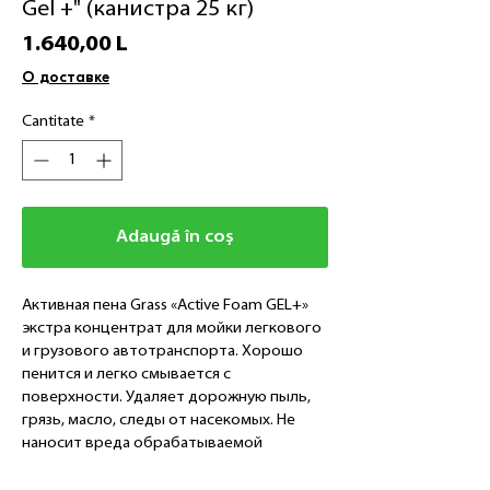
Gel +" (канистра 25 кг)
Preț
1.640,00 L
О доставке
Cantitate
*
Adaugă în coș
Активная пена Grass «Active Foam GEL+»
экстра концентрат для мойки легкового
и грузового автотранспорта. Хорошо
пенится и легко смывается с
поверхности. Удаляет дорожную пыль,
грязь, масло, следы от насекомых. Не
наносит вреда обрабатываемой
поверхности. Суперконцентрированная
формула позволяет отмыть в 3 раза