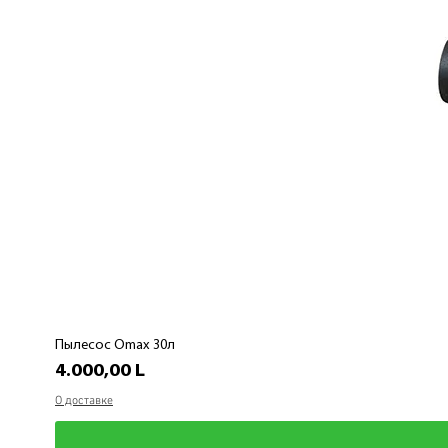
Пылесос Omax 30л
Preț
4.000,00 L
О доставке