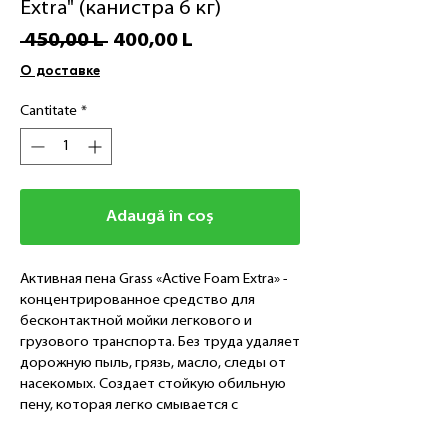
Extra" (канистра 6 кг)
Preț
Preț
 450,00 L 
400,00 L
normal
redus
О доставке
Cantitate
*
Adaugă în coș
Активная пена Grass «Active Foam Extra» -
концентрированное средство для
бесконтактной мойки легкового и
грузового транспорта. Без труда удаляет
дорожную пыль, грязь, масло, следы от
насекомых. Создает стойкую обильную
пену, которая легко смывается с
поверхности. Не наносит вреда
алюминиевым, никелированным